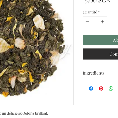
Quantité
*
Aj
Com
Ingrédients
Thé Oolong, Mangue 
Calendula + Tourneso
naturels (Conforme B
 un délicieux Oolong brillant.