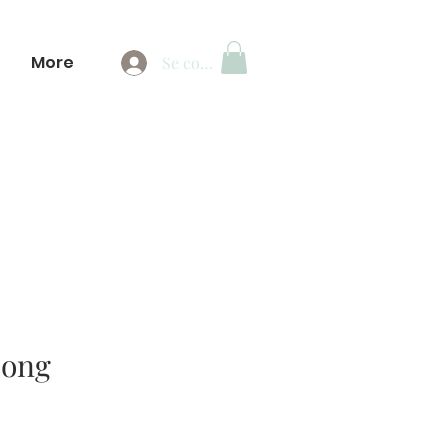
e
More
Se connecter
long
ix