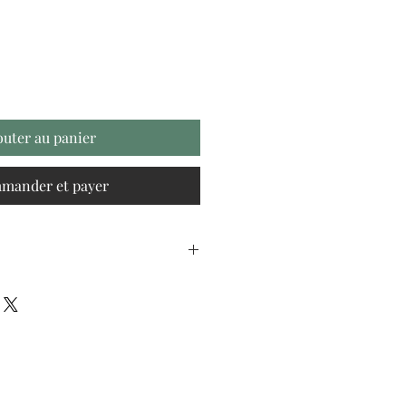
outer au panier
mander et payer
+ Morceaux de Pêche, Prune +
l + Pétales de Souci, Arômes
io).