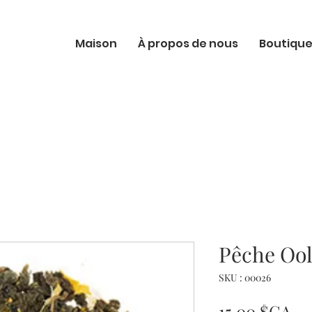
Maison
À propos de nous
Boutiqu
Pêche Oo
SKU : 00026
Pr
15,00 $CA