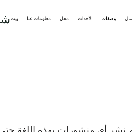
شر
صال
وصفات
الأحداث
محل
معلومات عنا
بيت
م نشر أي منشورات بهذه اللغة حتى 