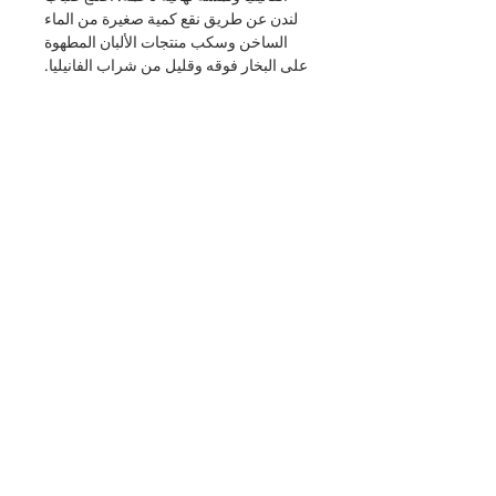
لندن عن طريق نقع كمية صغيرة من الماء
الساخن وسكب منتجات الألبان المطهوة
على البخار فوقه وقليل من شراب الفانيليا.
مكونات
الشاي الأسود، بتلات زهرة الذرة، النكهات
الطبيعية.
اشترك وابق على اطلاع بأحدث الأخبار
والعروض الترويجية لدينا
Subscribe